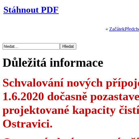
Stáhnout PDF
«
Začátek
Předch
Důležitá informace
Schvalování nových přípoje
1.6.2020 dočasně pozastav
projektované kapacity čis
Ostravici.