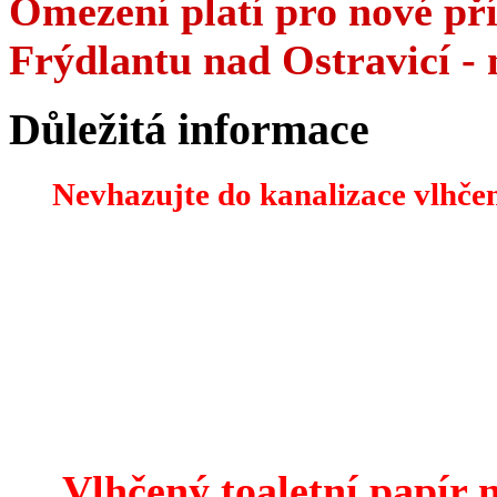
Omezení platí pro nové pří
Frýdlantu nad Ostravicí - 
Důležitá informace
Nevhazujte do kanalizace vlhčen
Vlhčený toaletní papír 