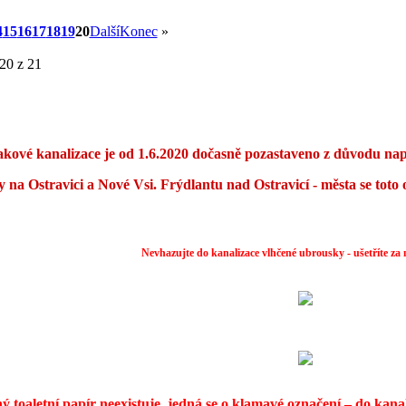
4
15
16
17
18
19
20
Další
Konec
»
 20 z 21
akové kanalizace je od 1.6.2020 dočasně pozastaveno z důvodu nap
 na Ostravici a Nové Vsi. Frýdlantu nad Ostravicí - města se toto
Nevhazujte do kanalizace vlhčené ubrousky - ušetříte za 
ý toaletní papír neexistuje, jedná se o klamavé označení – do kanali