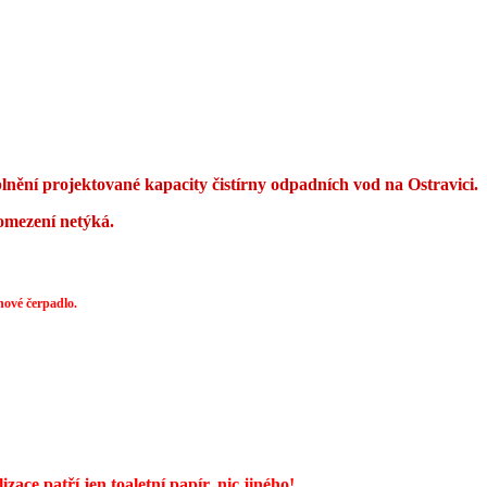
lnění projektované kapacity čistírny odpadních vod na Ostravici.
 omezení netýká.
nové čerpadlo.
zace patří jen toaletní papír, nic jiného!