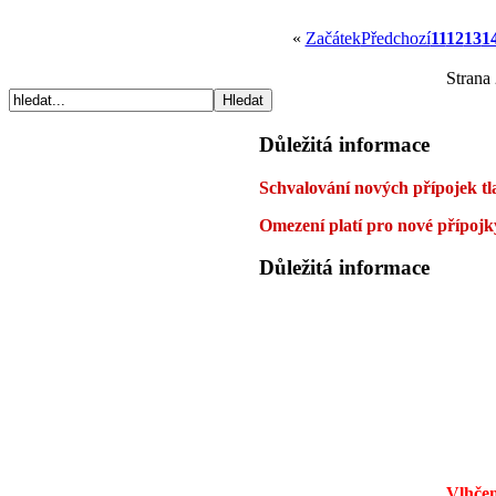
«
Začátek
Předchozí
11
12
13
1
Strana
Důležitá informace
Schvalování nových přípojek tl
Omezení platí pro nové přípojky
Důležitá informace
Vlhčen