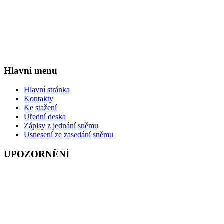
Hlavní menu
Hlavní stránka
Kontakty
Ke stažení
Úřední deska
Zápisy z jednání sněmu
Usnesení ze zasedání sněmu
UPOZORNĚNÍ